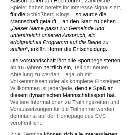
Saison laufen auf Hochtouren.
Zahlreiche
Spieler haben bereits ihr Interesse signalisiert
,
für die
Schloßberg Kings
– so wurde die
Mannschaft getauft – an den Start zu gehen.
„
Dieser Name passt zur Gemeinde und
unterstreicht unseren Anspruch, ein
erfolgreiches Programm auf die Beine zu
stellen
“, erklärt Horrer die Entscheidung.
Die Vorstandschaft lädt alle Sportbegeisterten
ab 16 Jahren
herzlich ein,
Teil der neuen
Abteilung zu werden – egal ob mit
Vorkenntnissen oder als komplette Einsteiger
:
Willkommen ist jeder/jede
, der/die Spaß an
diesem dynamischen Mannschaftssport hat.
Weitere Informationen zu Trainingszeiten und
Voraussetzungen für die Teilnahme werden
demnächst auf der Homepage des SVS
veröffentlicht.
Zwei Termine
können sich alle Interessierten
,