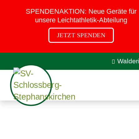
SPENDENAKTION:
Neue Geräte für
unsere Leichtathletik-Abteilung
JETZT SPENDEN
Walder
50 Jahre Tischtennis be