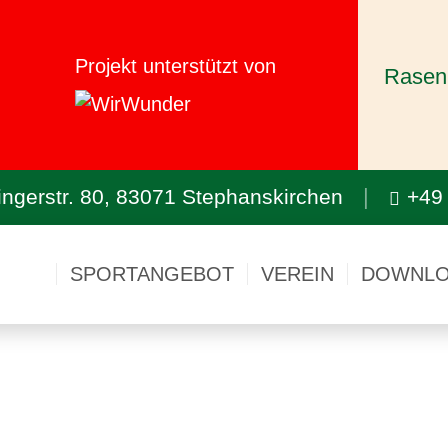
Projekt unterstützt von
Rasenr
ingerstr. 80, 83071 Stephanskirchen
+49
SPORTANGEBOT
VEREIN
DOWNLO
im SV Schloßberg/Stephanski