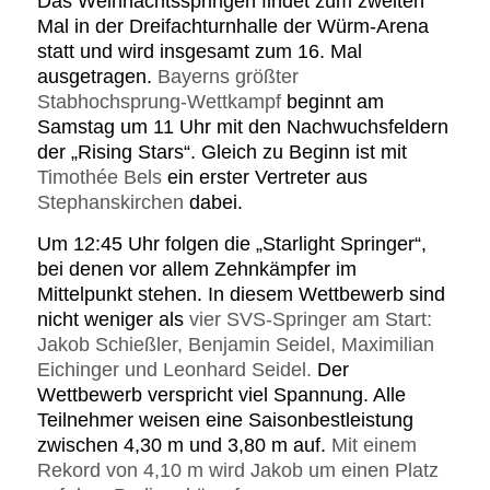
Das Weihnachtsspringen findet zum zweiten
Mal in der Dreifachturnhalle der Würm-Arena
statt und wird insgesamt zum 16. Mal
ausgetragen.
Bayerns größter
Stabhochsprung-Wettkampf
beginnt am
Samstag um 11 Uhr mit den Nachwuchsfeldern
der „Rising Stars“. Gleich zu Beginn ist mit
Timothée Bels
ein erster Vertreter aus
Stephanskirchen
dabei.
Um 12:45 Uhr folgen die „Starlight Springer“,
bei denen vor allem Zehnkämpfer im
Mittelpunkt stehen. In diesem Wettbewerb sind
nicht weniger als
vier SVS-Springer am Start:
Jakob Schießler, Benjamin Seidel, Maximilian
Eichinger und Leonhard Seidel.
Der
Wettbewerb verspricht viel Spannung. Alle
Teilnehmer weisen eine Saisonbestleistung
zwischen 4,30 m und 3,80 m auf.
Mit einem
Rekord von 4,10 m wird Jakob um einen Platz