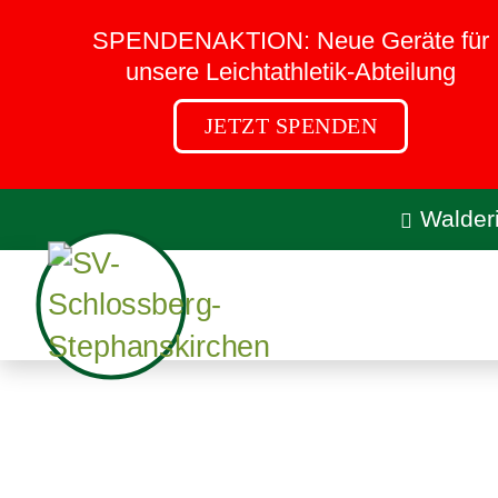
SPENDENAKTION:
Neue Geräte für
unsere Leichtathletik-Abteilung
JETZT SPENDEN
Walder
Die U14-Athleten räumen 