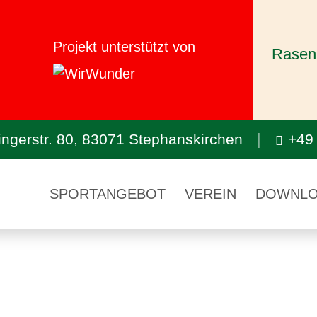
Projekt unterstützt von
Rasenr
ingerstr. 80, 83071 Stephanskirchen
+49
SPORTANGEBOT
VEREIN
DOWNLO
in Bad Endorf ab