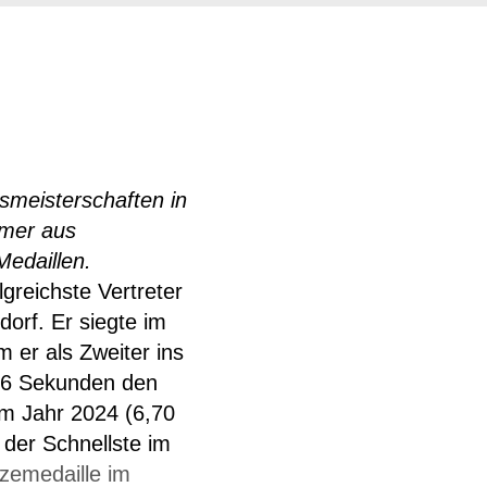
ismeisterschaften in
hmer aus
edaillen.
greichste Vertreter
orf. Er siegte im
m er als Zweiter ins
6,56 Sekunden den
m Jahr 2024 (6,70
 der Schnellste im
zemedaille im