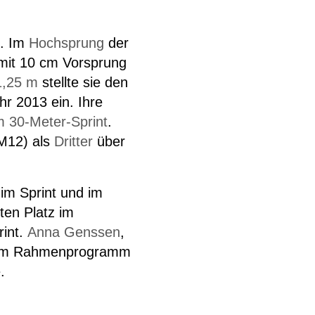
. Im
Hochsprung
der
 mit 10 cm Vorsprung
1,25 m
stellte sie den
r 2013 ein. Ihre
m 30-Meter-Sprint
.
M12) als
Dritter
über
im Sprint und im
ten Platz im
rint.
Anna Genssen
,
te im Rahmenprogramm
.